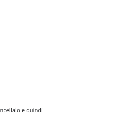
-ONE FOR ART
GET IN TOUCH
ncellalo e quindi