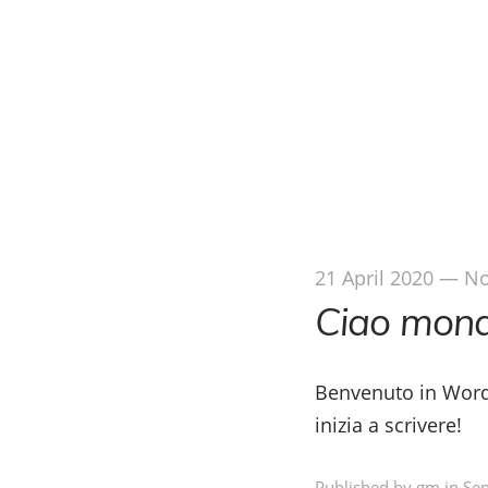
ACTIVITIES
HOL
21 April 2020
—
No
Ciao mond
Benvenuto in WordP
inizia a scrivere!
Published by gm in
Sen