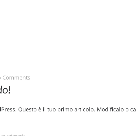
DING
COOPERATIONS
COMPANY
G
 Comments
o!
ress. Questo è il tuo primo articolo. Modificalo o ca
za categoria