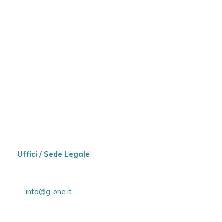
Uffici / Sede Legale
Via Fratelli Gabba 1A
20100 Milano – ITALY
E.
info@g-one.it
T.
+39 348 34 05 512